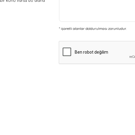
 bir konu varsa bu alana
* işaretli alanlar doldurulması zorunludur.