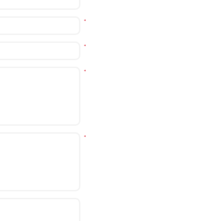
*
*
*
*