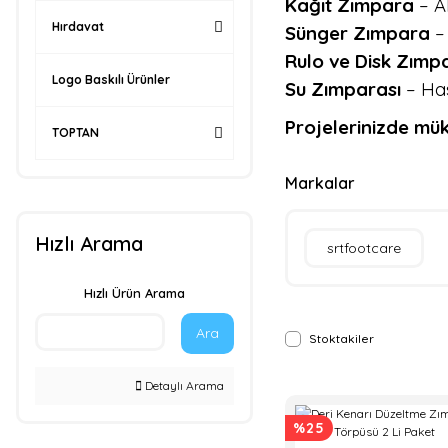
Kağıt Zımpara
– Ah
Hırdavat
Sünger Zımpara
– 
Rulo ve Disk Zımp
Logo Baskılı Ürünler
Su Zımparası
– Has
Projelerinizde mük
TOPTAN
Markalar
Hızlı Arama
srtfootcare
Hızlı Ürün Arama
Ara
Stoktakiler
Detaylı Arama
%25