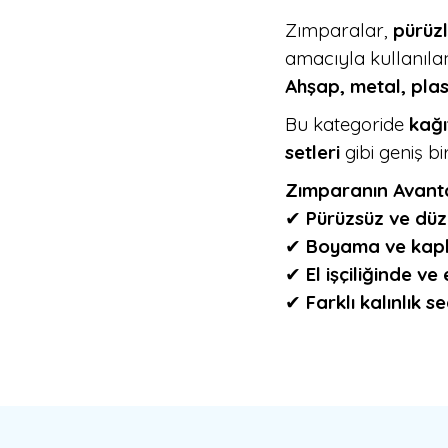
Zımparalar,
pürüzl
amacıyla kullanıla
Ahşap, metal, plast
Bu kategoride
kağı
setleri
gibi geniş bi
Zımparanın Avanta
✔
Pürüzsüz ve düz
✔
Boyama ve kapl
✔
El işçiliğinde v
✔
Farklı kalınlık 