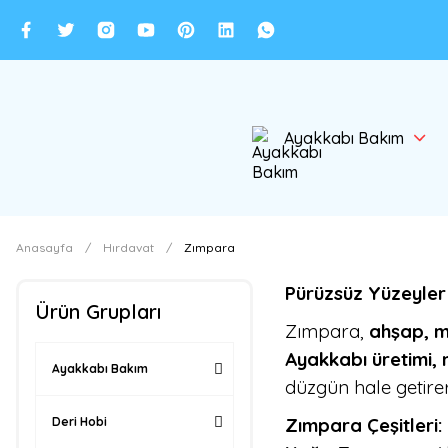
Ayakkabı Bakım
Anasayfa
Hırdavat
Zımpara
Pürüzsüz Yüzeyler 
Ürün Grupları
Zımpara,
ahşap, m
Ayakkabı üretimi, m
Ayakkabı Bakım
düzgün hale getire
Zımpara Çeşitleri:
Deri Hobi