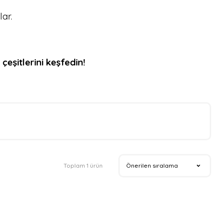
ar.
eşitlerini keşfedin!
Toplam 1 ürün