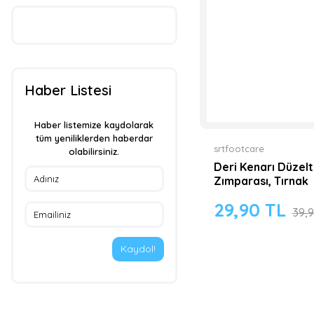
Haber Listesi
Haber listemize kaydolarak
tüm yeniliklerden haberdar
srtfootcare
olabilirsiniz.
Deri Kenarı Düzel
Zımparası, Tırnak
Törpüsü 2 Li Pake
29,90 TL
39,
Kaydol!