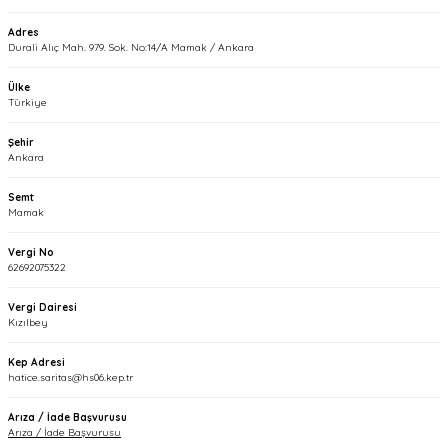
Adres
Durali Alıç Mah. 979. Sok. No:14/A Mamak / Ankara
Ülke
Türkiye
Şehir
Ankara
Semt
Mamak
Vergi No
62692075322
Vergi Dairesi
Kızılbey
Kep Adresi
hatice.saritas@hs06.kep.tr
Arıza / İade Başvurusu
Arıza / İade Başvurusu