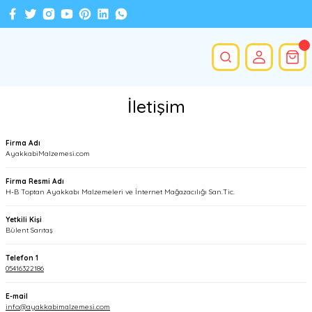
İletişim
Firma Adı
AyakkabiMalzemesi.com
Firma Resmi Adı
H-B Toptan Ayakkabı Malzemeleri ve İnternet Mağazacılığı San.Tic.
Yetkili Kişi
Bülent Sarıtaş
Telefon 1
05416322186
E-mail
info@ayakkabimalzemesi.com