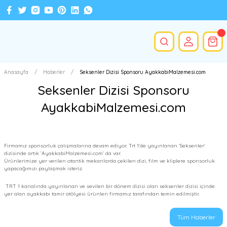
Anasayfa
Haberler
Seksenler Dizisi Sponsoru AyakkabiMalzemesi.com
Seksenler Dizisi Sponsoru
AyakkabiMalzemesi.com
Firmamız sponsorluk çalışmalarına devam ediyor. Trt 1’de yayınlanan ‘Seksenler’
dizisinde artık ‘AyakkabiMalzemesi.com’ da var.
Ürünlerimize yer verilen otantik mekanlarda çekilen dizi, film ve kliplere sponsorluk
yapacağımızı paylaşmak isteriz.
TRT 1 kanalında yayınlanan ve sevilen bir dönem dizisi olan seksenler dizisi içinde
yer alan ayakkabı tamir atölyesi ürünleri firmamız tarafından temin edilmiştir.
Tüm Haberler