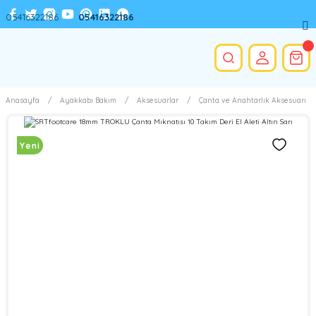
05416322186
05416322186
Anasayfa
Ayakkabı Bakım
Aksesuarlar
Çanta ve Anahtarlık Aksesuarı
Yeni