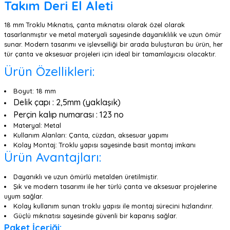
Takım Deri El Aleti
18 mm Troklu Mıknatıs, çanta mıknatısı olarak özel olarak
tasarlanmıştır ve metal materyali sayesinde dayanıklılık ve uzun ömür
sunar. Modern tasarımı ve işlevselliği bir arada buluşturan bu ürün, her
tür çanta ve aksesuar projeleri için ideal bir tamamlayıcısı olacaktır.
Ürün Özellikleri:
Boyut: 18 mm
Delik çapı : 2,5mm (yaklaşık)
Perçin kalıp numarası : 123 no
Materyal: Metal
Kullanım Alanları: Çanta, cüzdan, aksesuar yapımı
Kolay Montaj: Troklu yapısı sayesinde basit montaj imkanı
Ürün Avantajları:
Dayanıklı ve uzun ömürlü metalden üretilmiştir.
Şık ve modern tasarımı ile her türlü çanta ve aksesuar projelerine
uyum sağlar.
Kolay kullanım sunan troklu yapısı ile montaj sürecini hızlandırır.
Güçlü mıknatısı sayesinde güvenli bir kapanış sağlar.
Paket İçeriği: