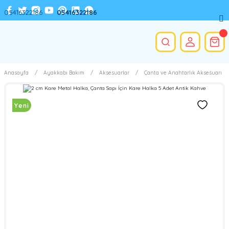
05416322186
05416322186
Anasayfa
Ayakkabı Bakım
Aksesuarlar
Çanta ve Anahtarlık Aksesuarı
Yeni