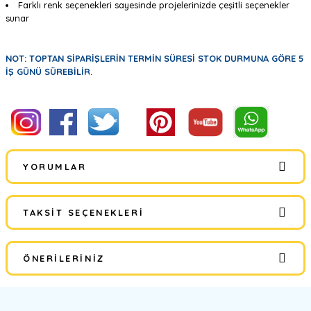
Farklı renk seçenekleri sayesinde projelerinizde çeşitli seçenekler
sunar
NOT: TOPTAN SİPARİŞLERİN TERMİN SÜRESİ STOK DURMUNA GÖRE 5
İŞ GÜNÜ SÜREBİLİR.
YORUMLAR
TAKSIT SEÇENEKLERI
Bu ürüne ilk yorumu siz yapın!
ÖNERILERINIZ
Yorum Yaz
Bu ürünün fiyat bilgisi, resim, ürün açıklamalarında ve diğer