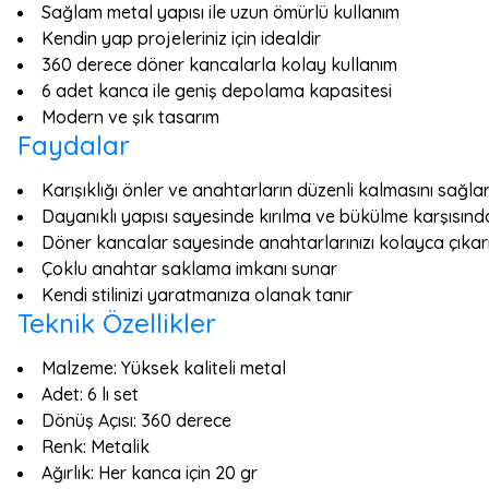
Sağlam metal yapısı ile uzun ömürlü kullanım
Kendin yap projeleriniz için idealdir
360 derece döner kancalarla kolay kullanım
6 adet kanca ile geniş depolama kapasitesi
Modern ve şık tasarım
Faydalar
Karışıklığı önler ve anahtarların düzenli kalmasını sağla
Dayanıklı yapısı sayesinde kırılma ve bükülme karşısında
Döner kancalar sayesinde anahtarlarınızı kolayca çıkarı
Çoklu anahtar saklama imkanı sunar
Kendi stilinizi yaratmanıza olanak tanır
Teknik Özellikler
Malzeme: Yüksek kaliteli metal
Adet: 6 lı set
Dönüş Açısı: 360 derece
Renk: Metalik
Ağırlık: Her kanca için 20 gr