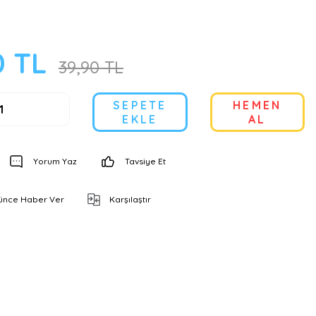
0 TL
39,90 TL
SEPETE
HEMEN
EKLE
AL
Yorum Yaz
Tavsiye Et
şünce Haber Ver
Karşılaştır