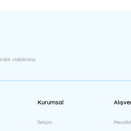
a yetersiz gördüğünüz noktaları öneri formunu kullanarak tarafımıza ilete
Bu ürüne ilk yorumu siz yapın!
Yorum Yaz
ar olabilirsiniz.
Kurumsal
Alışve
Gönder
İletişim
Mesafel