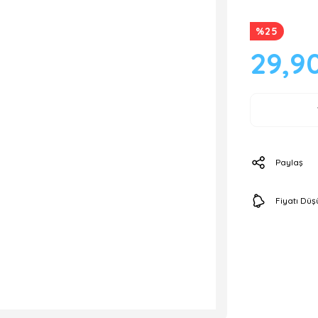
%25
29,9
Paylaş
Fiyatı Dü