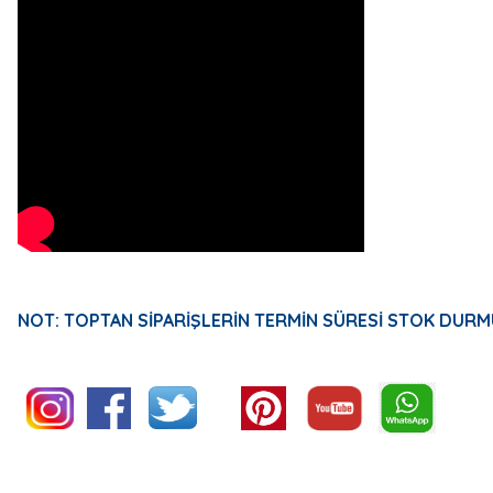
NOT: TOPTAN SİPARİŞLERİN TERMİN SÜRESİ STOK DURM