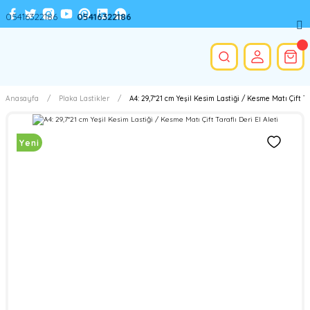
05416322186
05416322186
Anasayfa
Plaka Lastikler
A4: 29,7*21 cm Yeşil Kesim Lastiği / Kesme Matı Çift Tar
Yeni