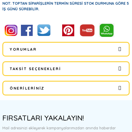
NOT: TOPTAN SİPARİŞLERİN TERMİN SÜRESİ STOK DURMUNA GÖRE 5
İŞ GÜNÜ SÜREBİLİR.
YORUMLAR
TAKSIT SEÇENEKLERI
Bu ürüne ilk yorumu siz yapın!
ÖNERILERINIZ
Yorum Yaz
Bu ürünün fiyat bilgisi, resim, ürün açıklamalarında ve diğer
konularda yetersiz gördüğünüz noktaları öneri formunu kullanarak
FIRSATLARI YAKALAYIN!
tarafımıza iletebilirsiniz.
Görüş ve önerileriniz için teşekkür ederiz.
Mail adresinizi ekleyerek kampanyalarımızdan anında haberdar