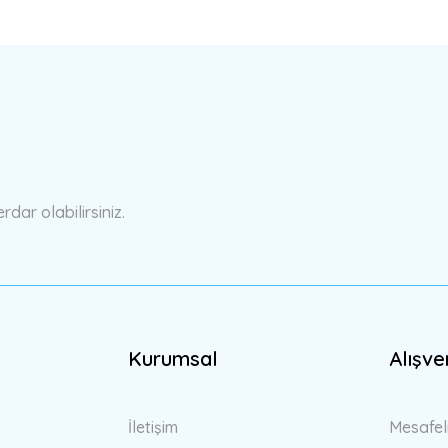
a yetersiz gördüğünüz noktaları öneri formunu kullanarak tarafımıza ilete
Bu ürüne ilk yorumu siz yapın!
Yorum Yaz
ar olabilirsiniz.
Kurumsal
Alışve
Gönder
İletişim
Mesafel