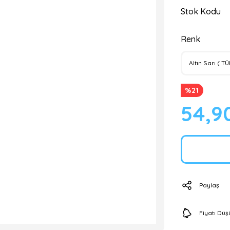
Stok Kodu
Renk
%21
54,9
Paylaş
Fiyatı Dü