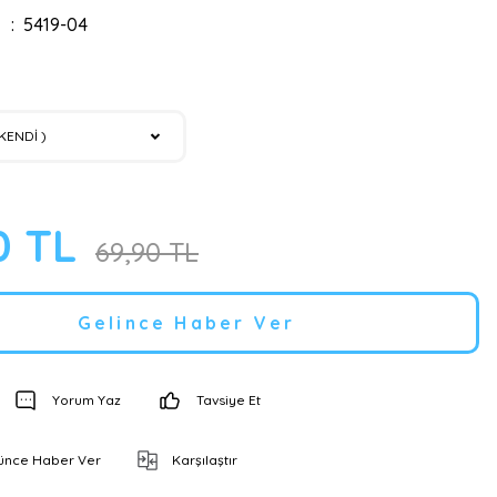
5419-04
0 TL
69,90 TL
Gelince Haber Ver
Yorum Yaz
Tavsiye Et
şünce Haber Ver
Karşılaştır