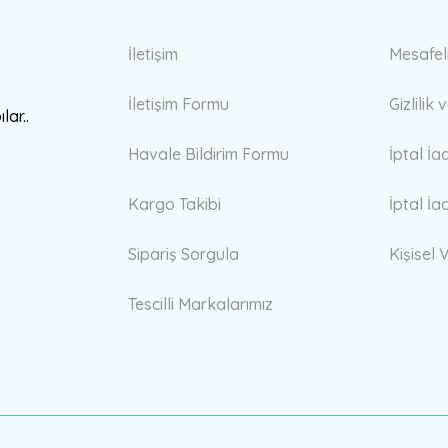
Gönder
İletişim
Mesafel
İletişim Formu
Gizlilik
lar..
Havale Bildirim Formu
İptal İa
Kargo Takibi
İptal İa
Sipariş Sorgula
Kişisel V
Tescilli Markalarımız