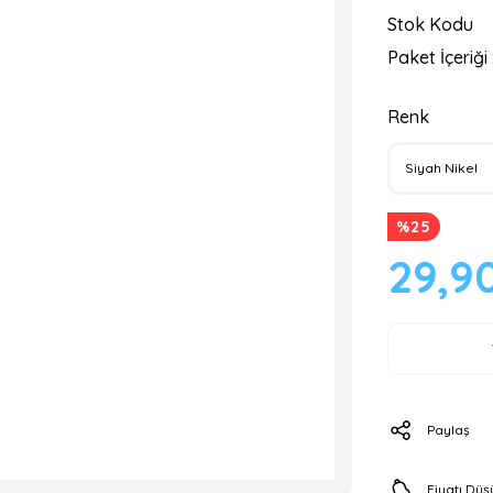
Stok Kodu
Paket İçeriği 
Renk
%25
29,9
Paylaş
Fiyatı Dü