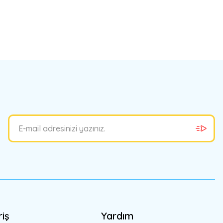
bilirsiniz.
riş
Yardım