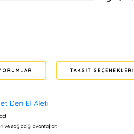
YORUMLAR
TAKSIT SEÇENEKLER
 Deri El Aleti
aç!
ri ve sağladığı avantajlar: