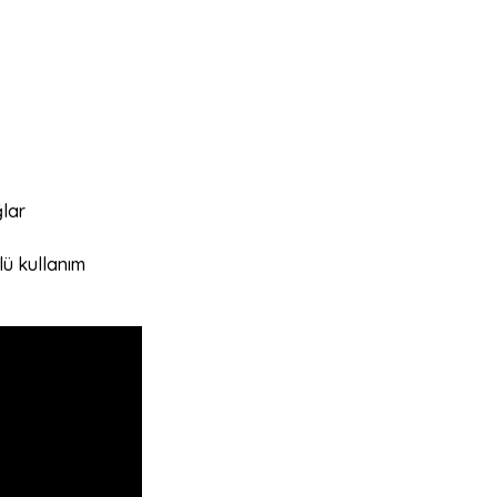
ğlar
lü kullanım