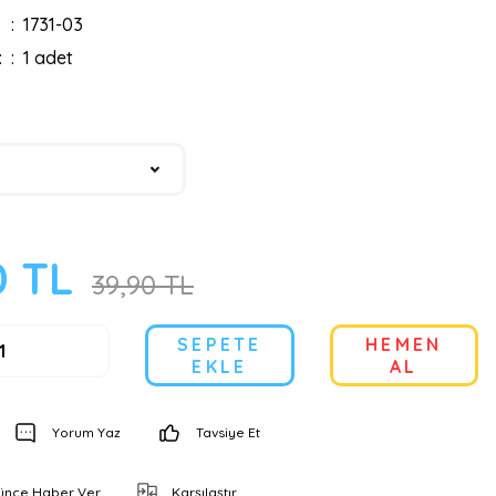
1731-03
:
1 adet
0 TL
39,90 TL
SEPETE
HEMEN
EKLE
AL
Yorum Yaz
Tavsiye Et
şünce Haber Ver
Karşılaştır