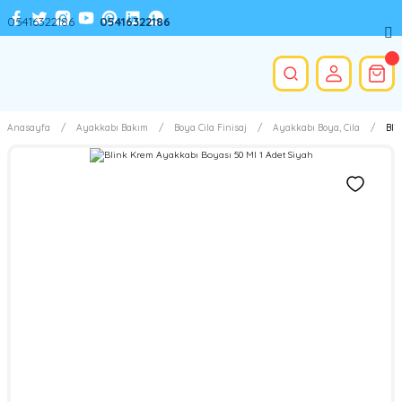
05416322186
05416322186
Anasayfa
Ayakkabı Bakım
Boya Cila Finisaj
Ayakkabı Boya, Cila
Bli