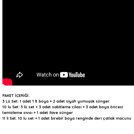
PAKET İÇERİĞİ:
3 Lü Set: 1 adet 1 lt boya + 2 adet siyah yumuşak sünger
10 lu Set: 3 lü set + 3 adet sabitleme cilası + 3 adet boya öncesi
temizleme sıvısı + 1 adet ilave sünger
11 li Set: 10 lu set + 1 adet birebir boya renginde deri çatlak macunu