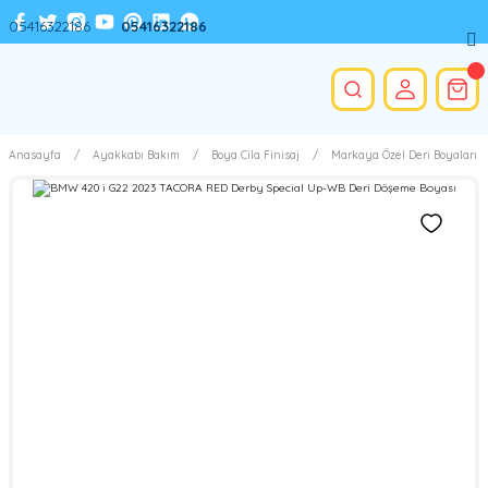
05416322186
05416322186
Anasayfa
Ayakkabı Bakım
Boya Cila Finisaj
Markaya Özel Deri Boyaları