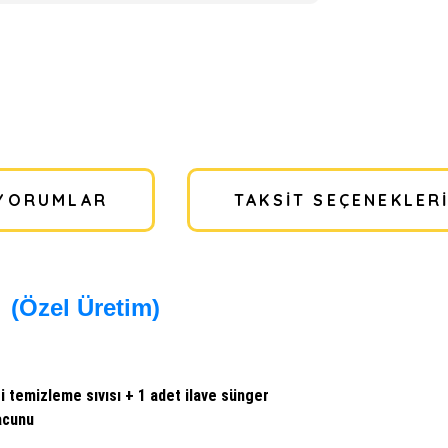
YORUMLAR
TAKSIT SEÇENEKLER
(Özel Üretim)
si temizleme sıvısı + 1 adet ilave sünger
macunu