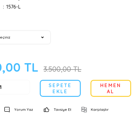
1576-L
0,00 TL
3.500,00 TL
SEPETE
HEMEN
EKLE
AL
Yorum Yaz
Tavsiye Et
Karşılaştır