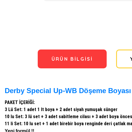
ÜRÜN BILGISI
Derby Special Up-WB Döşeme Boyası 
PAKET İÇERİĞİ:
3 Lü Set: 1 adet 1 lt boya + 2 adet siyah yumuşak sünger
10 lu Set: 3 lü set + 3 adet sabitleme cilası + 3 adet boya önce
11 li Set: 10 lu set + 1 adet birebir boya renginde deri çatlak 
Yeni formül !!