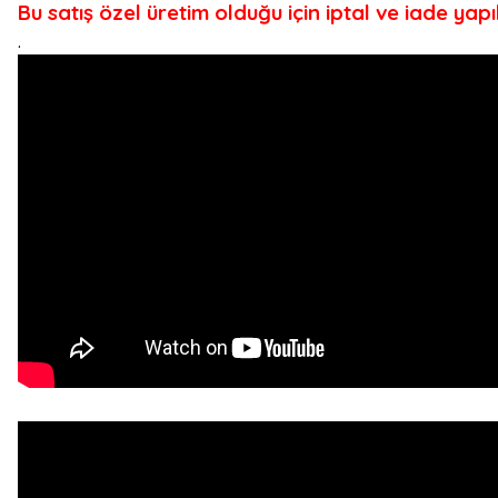
Bu satış özel üretim olduğu için iptal ve iade yap
.