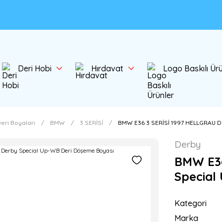
Deri Hobi
Hırdavat
Logo Baskılı Ür
eri Boyaları
BMW
3 SERİSİ
BMW E36 3 SERİSİ 1997 HELLGRAU 
Derby
BMW E36
Special
Kategori
Marka