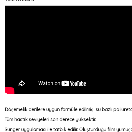
Döşemelik derilere uygun formüle edilmiş su bazlı poliüretan
Tüm hastık seviyeleri son derece yüksektir.
Sünger uygulaması ile tatbik edilir. Oluşturduğu film yumuş