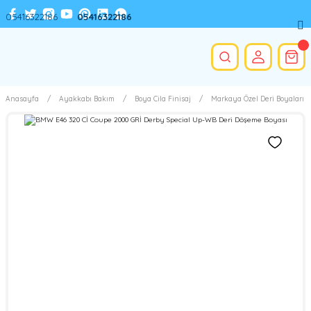
05416322186
05416322186
Anasayfa
Ayakkabı Bakım
Boya Cila Finisaj
Markaya Özel Deri Boyaları