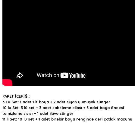
PAKET İÇERİĞİ:
3 Lü Set: 1 adet 1 lt boya + 2 adet siyah yumuşak sünger
10 lu Set: 3 lü set + 3 adet sabitleme cilası + 3 adet boya öncesi
temizleme sıvısı + 1 adet ilave sünger
11 li Set: 10 lu set + 1 adet birebir boya renginde deri çatlak macunu