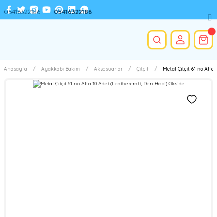
05416322186
05416322186
Anasayfa
Ayakkabı Bakım
Aksesuarlar
Çıtçıt
Metal Çıtçıt 61 no Alfa