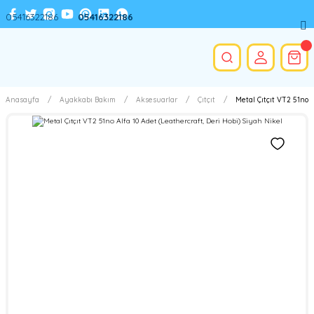
05416322186
05416322186
Anasayfa
Ayakkabı Bakım
Aksesuarlar
Çıtçıt
Metal Çıtçıt VT2 51no A