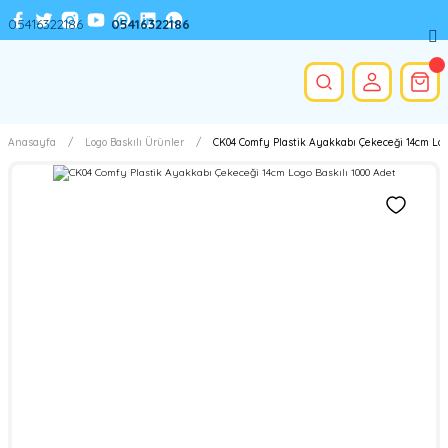
05416322186
05416322186
Anasayfa
Logo Baskılı Ürünler
CK04 Comfy Plastik Ayakkabı Çekeceği 14cm Logo