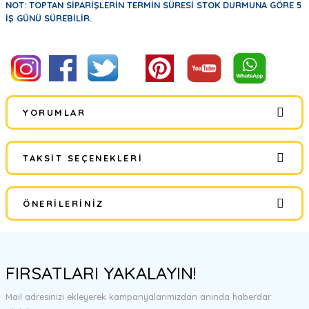
NOT: TOPTAN SİPARİŞLERİN TERMİN SÜRESİ STOK DURMUNA GÖRE 5
İŞ GÜNÜ SÜREBİLİR.
YORUMLAR
TAKSIT SEÇENEKLERI
Kerata
ÖNERILERINIZ
Iyi akşamlar kerata ya kendi firma ismimizi yazdirabiliyormuyuz
Bu ürünün fiyat bilgisi, resim, ürün açıklamalarında ve diğer
Hasan Pınar | 05/12/2020
konularda yetersiz gördüğünüz noktaları öneri formunu kullanarak
FIRSATLARI YAKALAYIN!
tarafımıza iletebilirsiniz.
Görüş ve önerileriniz için teşekkür ederiz.
teşekkürler
Mail adresinizi ekleyerek kampanyalarımızdan anında haberdar