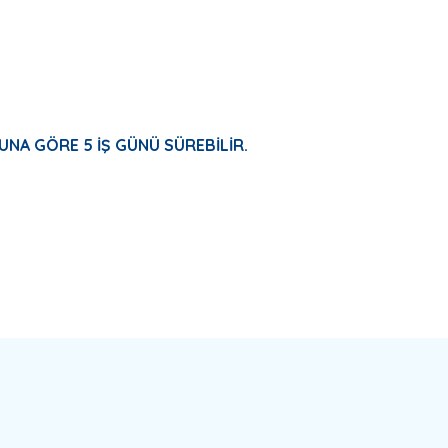
UNA GÖRE 5 İŞ GÜNÜ SÜREBİLİR.
a yetersiz gördüğünüz noktaları öneri formunu kullanarak tarafımıza ilete
Bu ürüne ilk yorumu siz yapın!