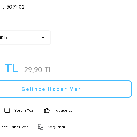
5091-02
0 TL
29,90 TL
Gelince Haber Ver
Yorum Yaz
Tavsiye Et
şünce Haber Ver
Karşılaştır