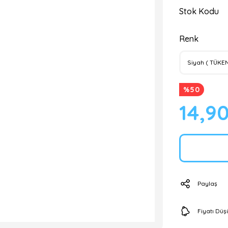
Stok Kodu
Renk
%50
14,9
Paylaş
Fiyatı Dü