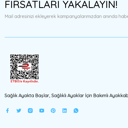
FIRSATLARI YAKALAYIN!
Ürün açıklamasında eksik bilgiler bulunuyor.
Ürün bilgilerinde hatalar bulunuyor.
Mail adresinizi ekleyerek kampanyalarımızdan anında haberd
Ürün fiyatı diğer sitelerden daha pahalı.
Bu ürüne benzer farklı alternatifler olmalı.
Sağlık Ayakta Başlar, Sağlıklı Ayaklar İçin Bakımlı Ayakkabı