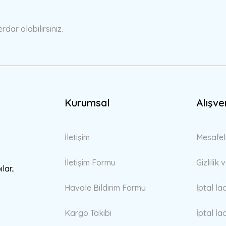
Yorum Yaz
ar olabilirsiniz.
Kurumsal
Alışve
Gönder
İletişim
Mesafel
İletişim Formu
Gizlilik
lar..
Havale Bildirim Formu
İptal İa
Kargo Takibi
İptal İa