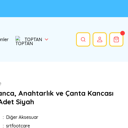
ünler
TOPTAN
e
anca, Anahtarlık ve Çanta Kancası
Adet Siyah
Diğer Aksesuar
srtfootcare