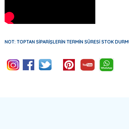
NOT: TOPTAN SİPARİŞLERİN TERMİN SÜRESİ STOK DURM
Bu ürünün fiyat bilgisi, resim, ürün açıklamalarında ve diğer konulard
Görüş ve önerileriniz için teşekkür ederiz.
Ürün resmi kalitesiz, bozuk veya görüntülenemiyor.