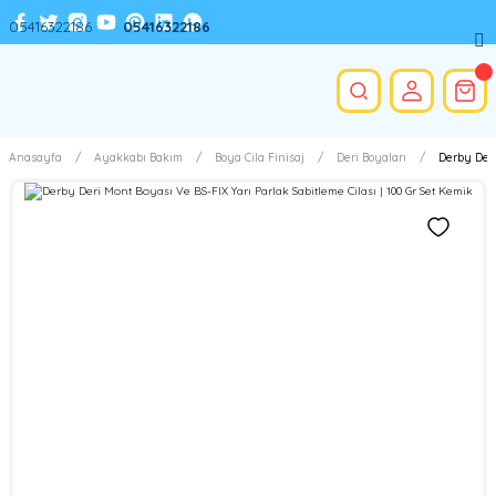
05416322186
05416322186
Anasayfa
Ayakkabı Bakım
Boya Cila Finisaj
Deri Boyaları
Derby Deri