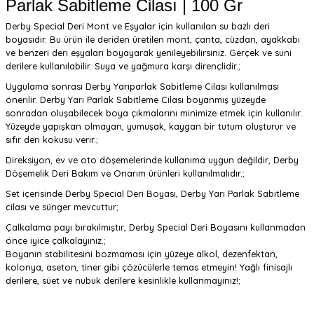
Parlak Sabitleme Cilası | 100 Gr
Derby Special Deri Mont ve Eşyalar için kullanılan su bazlı deri
boyasıdır. Bu ürün ile deriden üretilen mont, çanta, cüzdan, ayakkabı
ve benzeri deri eşyaları boyayarak yenileyebilirsiniz. Gerçek ve suni
derilere kullanılabilir. Suya ve yağmura karşı dirençlidir.;
Uygulama sonrası Derby Yarıparlak Sabitleme Cilası kullanılması
önerilir. Derby Yarı Parlak Sabitleme Cilası boyanmış yüzeyde
sonradan oluşabilecek boya çıkmalarını minimize etmek için kullanılır.
Yüzeyde yapışkan olmayan, yumuşak, kaygan bir tutum oluşturur ve
sıfır deri kokusu verir.;
Direksiyon, ev ve oto döşemelerinde kullanıma uygun değildir, Derby
Döşemelik Deri Bakım ve Onarım ürünleri kullanılmalıdır.;
Set içerisinde Derby Special Deri Boyası, Derby Yarı Parlak Sabitleme
cilası ve sünger mevcuttur;
Çalkalama payı bırakılmıştır, Derby Special Deri Boyasını kullanmadan
önce iyice çalkalayınız.;
Boyanın stabilitesini bozmaması için yüzeye alkol, dezenfektan,
kolonya, aseton, tiner gibi çözücülerle temas etmeyin! Yağlı finisajlı
derilere, süet ve nubuk derilere kesinlikle kullanmayınız!;