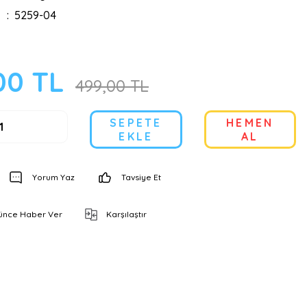
5259-04
00 TL
499,00 TL
SEPETE
HEMEN
EKLE
AL
Yorum Yaz
Tavsiye Et
şünce Haber Ver
Karşılaştır