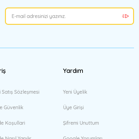
riş
Yardım
i Satış Sözleşmesi
Yeni Üyelik
 ve Güvenlik
Üye Girişi
de Koşullari
Şifremi Unuttum
de Nasıl Yapılır
Google Yorumları