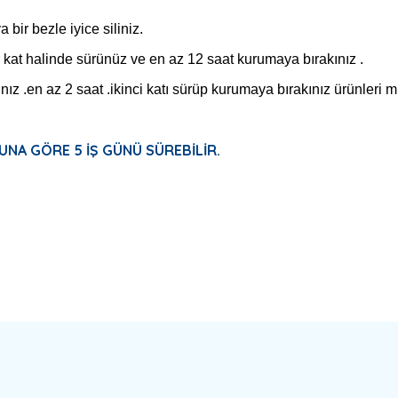
 bir bezle iyice siliniz.
 kat halinde sürünüz ve en az 12 saat kurumaya bırakınız .
z .en az 2 saat .ikinci katı sürüp kurumaya bırakınız ürünleri m
UNA GÖRE 5 İŞ GÜNÜ SÜREBİLİR.
a yetersiz gördüğünüz noktaları öneri formunu kullanarak tarafımıza ilete
Bu ürüne ilk yorumu siz yapın!