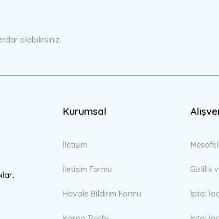
Yorum Yaz
ar olabilirsiniz.
Kurumsal
Alışve
Gönder
İletişim
Mesafel
İletişim Formu
Gizlilik
lar..
Havale Bildirim Formu
İptal İa
Kargo Takibi
İptal İa