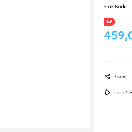
Stok Kodu
%8
459,
Paylaş
Fiyatı Dü