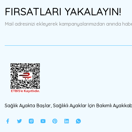
Ürün resmi kalitesiz, bozuk veya görüntülenemiyor.
FIRSATLARI YAKALAYIN!
Ürün açıklamasında eksik bilgiler bulunuyor.
Ürün bilgilerinde hatalar bulunuyor.
Mail adresinizi ekleyerek kampanyalarımızdan anında haberd
Ürün fiyatı diğer sitelerden daha pahalı.
Bu ürüne benzer farklı alternatifler olmalı.
Sağlık Ayakta Başlar, Sağlıklı Ayaklar İçin Bakımlı Ayakkabı