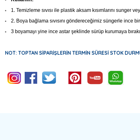
1. Temizleme sıvısı ile plastik aksam kısımlarını sunger veya
2. Boya bağlama sıvısını göndereceğimiz süngerle ince bir
3 boyamayı yine ince astar şeklinde sürüp kurumaya bırakını
NOT: TOPTAN SİPARİŞLERİN TERMİN SÜRESİ STOK DURM
Bu ürünün fiyat bilgisi, resim, ürün açıklamalarında ve diğer konulard
Görüş ve önerileriniz için teşekkür ederiz.