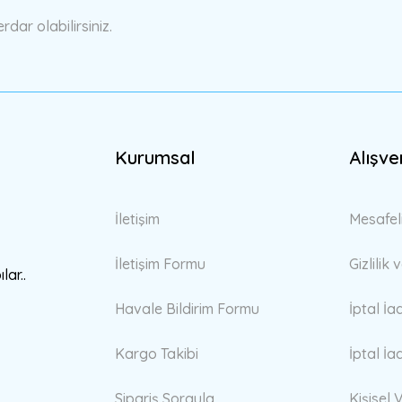
ar olabilirsiniz.
Kurumsal
Alışve
İletişim
Mesafel
İletişim Formu
Gizlilik
lar..
az Boya Cila Süngeri , Sıvacı Süngeri 1 Adet
Havale Bildirim Formu
İptal İa
4,90 TL
Kargo Takibi
İptal İa
Sipariş Sorgula
Kişisel V