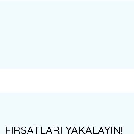
Bu ürünün fiyat bilgisi, resim, ürün açıklamalarında ve diğer konulard
Görüş ve önerileriniz için teşekkür ederiz.
Ürün resmi kalitesiz, bozuk veya görüntülenemiyor.
Ürün açıklamasında eksik bilgiler bulunuyor.
Ürün bilgilerinde hatalar bulunuyor.
Ürün fiyatı diğer sitelerden daha pahalı.
Bu ürüne benzer farklı alternatifler olmalı.
%34
%20
FIRSATLARI YAKALAYIN!