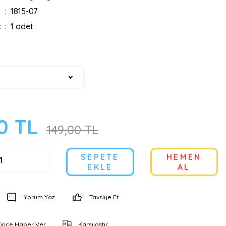
1815-07
:
1 adet
0 TL
149,00 TL
SEPETE
HEMEN
EKLE
AL
Yorum Yaz
Tavsiye Et
şünce Haber Ver
Karşılaştır