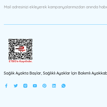
Mail adresinizi ekleyerek kampanyalarımızdan anında haberd
srtfootcare
Metal Yün Fırça Topu 5 Adet
99,00 TL
149,00 TL
srtfootcare
Sağlık Ayakta Başlar, Sağlıklı Ayaklar İçin Bakımlı Ayakkabı
Yumuşak İz Yapm
27,90 TL
3