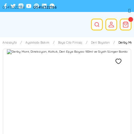
05416322186
05416322186
Anasayfa
Ayakkabı Bakım
Boya Cila Finisaj
Deri Boyaları
Derby Mont