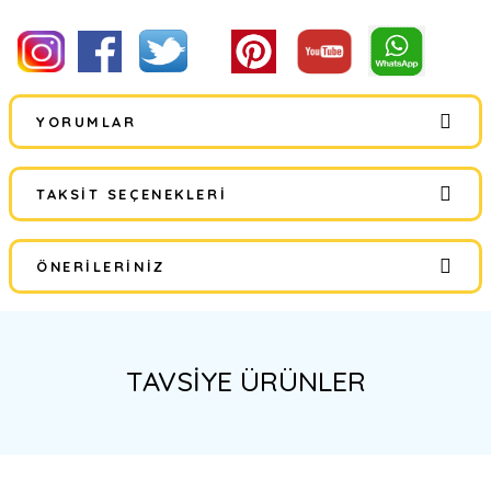
YORUMLAR
TAKSIT SEÇENEKLERI
Bu ürüne ilk yorumu siz yapın!
ÖNERILERINIZ
Yorum Yaz
Bu ürünün fiyat bilgisi, resim, ürün açıklamalarında ve diğer
konularda yetersiz gördüğünüz noktaları öneri formunu kullanarak
tarafımıza iletebilirsiniz.
TAVSİYE ÜRÜNLER
Görüş ve önerileriniz için teşekkür ederiz.
Ürün resmi kalitesiz, bozuk veya görüntülenemiyor.
%34
Ürün açıklamasında eksik bilgiler bulunuyor.