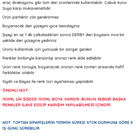
araç direksiyonu gibi tüm deri ürünlerinde kullanılabilir. Çabuk kurur.
Suya karşı mukavemetlidir.
Ürün parlaktır cila gerektirmez
Boyanacak deri yüzeyini iyice temizleyiniz.
Şişeyi en az 1 dk çalkaladıktan sonra DERBY deri boyasını ince bir
şekilde deri yüzeyine yediriniz
Ürünü kullanmak için yumuşak bir sünger gerekir
Renkler biribiriyle karıştırılıp sınırsız renk elde edilebilir
Ürün renk tonuyla, boyanacak ürünün renk tonları arasında hafif
farklılıklar olabilir
Siyah ve Beyaz ile renk ton ayarlaması yapılabilir
ÖNEMLİ NOT:
150ML LİK ŞİŞEDE 100ML BOYA VARDIR. BUNUN SEBEBİ BAŞKA
RENKLER İLAVE EDİLİP KARIŞIM YAPILABİLMESİ İÇİNDİR.
NOT: TOPTAN SİPARİŞLERİN TERMİN SÜRESİ STOK DURMUNA GÖRE 5
İŞ GÜNÜ SÜREBİLİR.