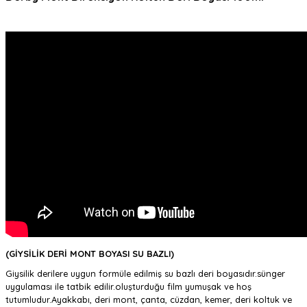
(GİYSİLİK DERİ MONT BOYASI SU BAZLI)
Giysilik derilere uygun formüle edilmiş su bazlı deri boyasıdır.sünger
uygulaması ile tatbik edilir.oluşturduğu film yumuşak ve hoş
tutumludur.Ayakkabı, deri mont, çanta, cüzdan, kemer, deri koltuk ve