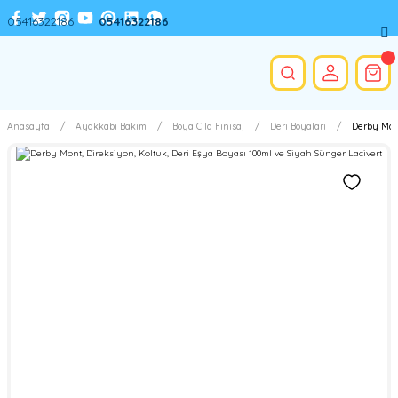
05416322186
05416322186
Anasayfa
Ayakkabı Bakım
Boya Cila Finisaj
Deri Boyaları
Derby Mont