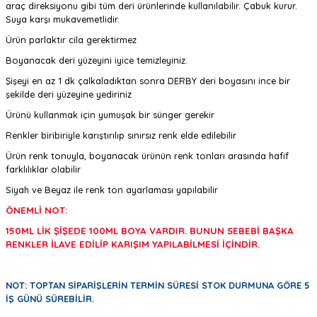
araç direksiyonu gibi tüm deri ürünlerinde kullanılabilir. Çabuk kurur.
Suya karşı mukavemetlidir.
Ürün parlaktır cila gerektirmez
Boyanacak deri yüzeyini iyice temizleyiniz.
Şişeyi en az 1 dk çalkaladıktan sonra DERBY deri boyasını ince bir
şekilde deri yüzeyine yediriniz
Ürünü kullanmak için yumuşak bir sünger gerekir
Renkler biribiriyle karıştırılıp sınırsız renk elde edilebilir
Ürün renk tonuyla, boyanacak ürünün renk tonları arasında hafif
farklılıklar olabilir
Siyah ve Beyaz ile renk ton ayarlaması yapılabilir
ÖNEMLİ NOT:
150ML LİK ŞİŞEDE 100ML BOYA VARDIR. BUNUN SEBEBİ BAŞKA
RENKLER İLAVE EDİLİP KARIŞIM YAPILABİLMESİ İÇİNDİR.
NOT: TOPTAN SİPARİŞLERİN TERMİN SÜRESİ STOK DURMUNA GÖRE 5
İŞ GÜNÜ SÜREBİLİR.