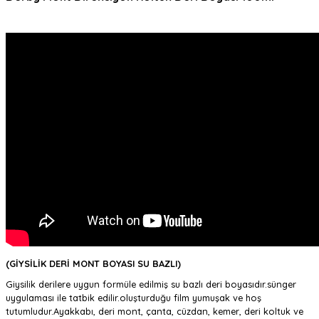
(GİYSİLİK DERİ MONT BOYASI SU BAZLI)
Giysilik derilere uygun formüle edilmiş su bazlı deri boyasıdır.sünger
uygulaması ile tatbik edilir.oluşturduğu film yumuşak ve hoş
tutumludur.Ayakkabı, deri mont, çanta, cüzdan, kemer, deri koltuk ve