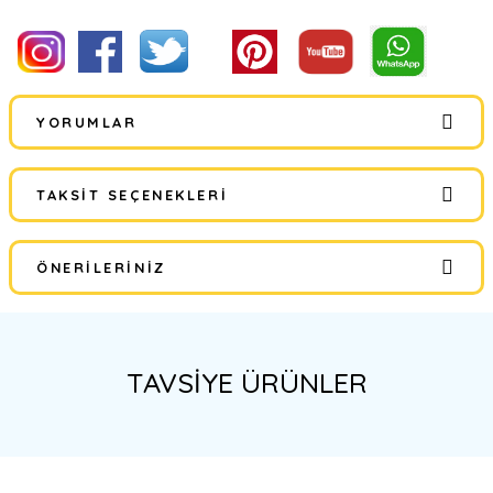
YORUMLAR
TAKSIT SEÇENEKLERI
Bu ürüne ilk yorumu siz yapın!
ÖNERILERINIZ
Yorum Yaz
Bu ürünün fiyat bilgisi, resim, ürün açıklamalarında ve diğer
konularda yetersiz gördüğünüz noktaları öneri formunu kullanarak
tarafımıza iletebilirsiniz.
TAVSİYE ÜRÜNLER
Görüş ve önerileriniz için teşekkür ederiz.
Ürün resmi kalitesiz, bozuk veya görüntülenemiyor.
%34
Ürün açıklamasında eksik bilgiler bulunuyor.