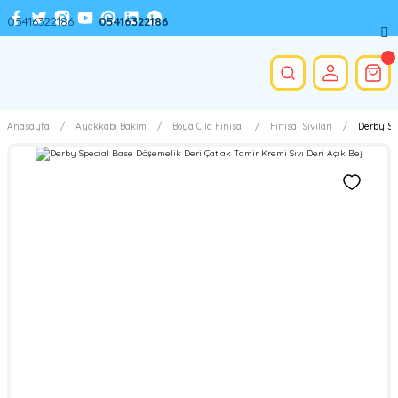
05416322186
05416322186
Anasayfa
Ayakkabı Bakım
Boya Cila Finisaj
Finisaj Sıvıları
Derby Spe