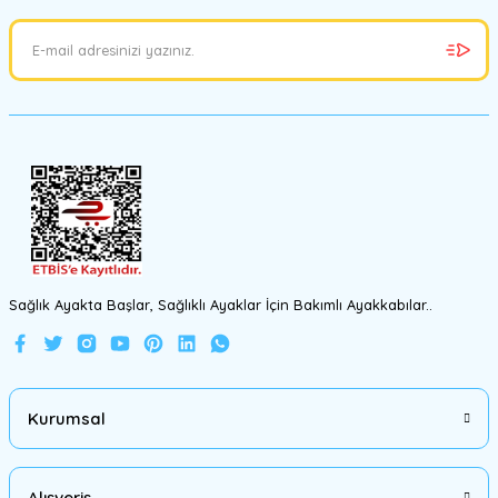
srtfootcare
Metal Yün Fırça Topu 5 Adet
Gönder
149,00 TL
99,00 TL
%20
Sağlık Ayakta Başlar, Sağlıklı Ayaklar İçin Bakımlı Ayakkabılar..
Kurumsal
Alışveriş