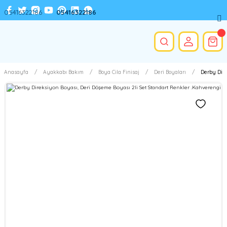
05416322186
05416322186
Anasayfa
Ayakkabı Bakım
Boya Cila Finisaj
Deri Boyaları
Derby Dire