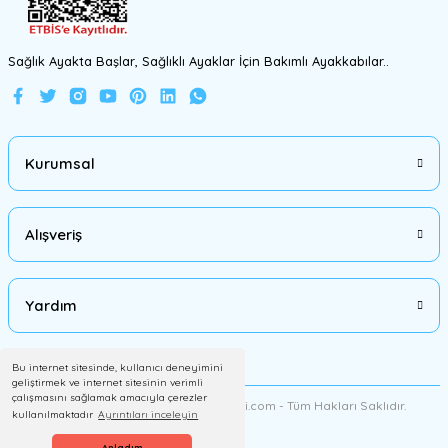
Sağlık Ayakta Başlar, Sağlıklı Ayaklar İçin Bakımlı Ayakkabılar..
Kurumsal
Alışveriş
Yardım
Bu internet sitesinde, kullanıcı deneyimini
srtfootcare
geliştirmek ve internet sitesinin verimli
Yumuşak İz Yapmaz Boya Cila Süngeri , Sıvacı Süngeri 1 Adet
çalışmasını sağlamak amacıyla çerezler
2012 Copyright AyakkabiMalzemesi.com - Tüm Hakları Saklıdır.
kullanılmaktadır
Ayrıntıları inceleyin
Anladım