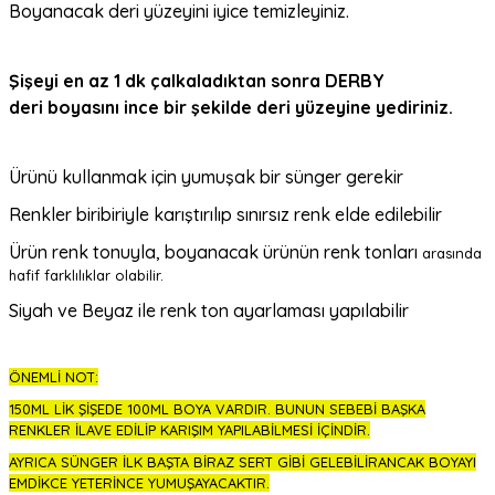
Boyanacak deri yüzeyini iyice temizleyiniz.
Şişeyi en az 1 dk çalkaladıktan sonra DERBY
deri
boyasını ince bir şekilde deri yüzeyine yediriniz.
Ürünü kullanmak için yumuşak bir sünger gerekir
Renkler biribiriyle karıştırılıp sınırsız renk elde edilebilir
Ürün renk tonuyla, boyanacak ürünün renk tonları
arasında
hafif farklılıklar olabilir.
Siyah ve Beyaz ile renk ton ayarlaması yapılabilir
ÖNEMLİ NOT:
150ML LİK ŞİŞEDE 100ML BOYA VARDIR. BUNUN SEBEBİ BAŞKA
RENKLER İLAVE EDİLİP KARIŞIM YAPILABİLMESİ İÇİNDİR.
AYRICA SÜNGER İLK BAŞTA BİRAZ SERT GİBİ GELEBİLİRANCAK BOYAYI
EMDİKCE YETERİNCE YUMUŞAYACAKTIR.