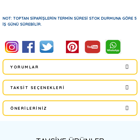
NOT: TOPTAN SİPARİŞLERİN TERMİN SÜRESİ STOK DURMUNA GÖRE 5
İŞ GÜNÜ SÜREBİLİR.
YORUMLAR
TAKSIT SEÇENEKLERI
Bu ürüne ilk yorumu siz yapın!
ÖNERILERINIZ
Yorum Yaz
Bu ürünün fiyat bilgisi, resim, ürün açıklamalarında ve diğer
konularda yetersiz gördüğünüz noktaları öneri formunu kullanarak
tarafımıza iletebilirsiniz.