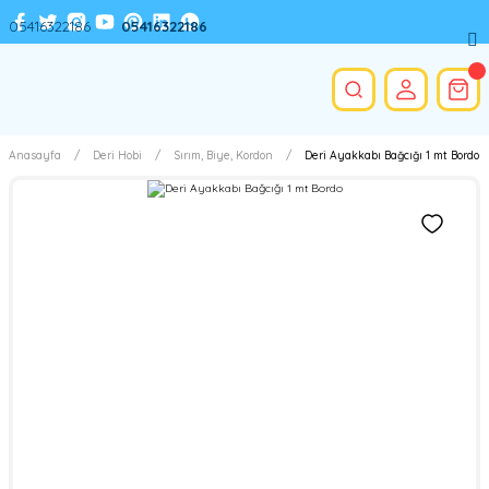
05416322186
05416322186
Anasayfa
Deri Hobi
Sırım, Biye, Kordon
Deri Ayakkabı Bağcığı 1 mt Bordo