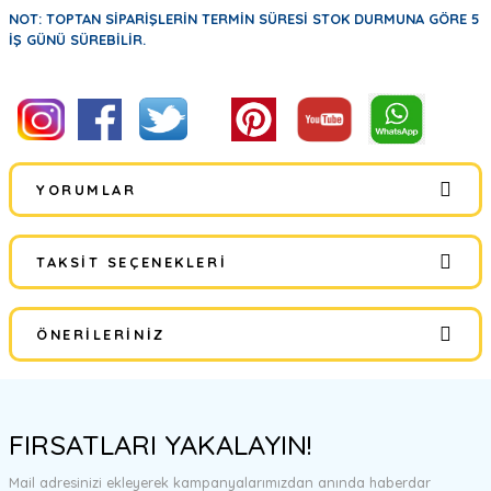
NOT: TOPTAN SİPARİŞLERİN TERMİN SÜRESİ STOK DURMUNA GÖRE 5
İŞ GÜNÜ SÜREBİLİR.
YORUMLAR
TAKSIT SEÇENEKLERI
Bu ürüne ilk yorumu siz yapın!
ÖNERILERINIZ
Yorum Yaz
Bu ürünün fiyat bilgisi, resim, ürün açıklamalarında ve diğer
konularda yetersiz gördüğünüz noktaları öneri formunu kullanarak
FIRSATLARI YAKALAYIN!
tarafımıza iletebilirsiniz.
Görüş ve önerileriniz için teşekkür ederiz.
Mail adresinizi ekleyerek kampanyalarımızdan anında haberdar