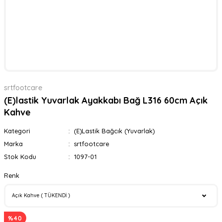
srtfootcare
(E)lastik Yuvarlak Ayakkabı Bağ L316 60cm Açık
Kahve
Kategori
(E)Lastik Bağcık (Yuvarlak)
Marka
srtfootcare
Stok Kodu
1097-01
Renk
%40