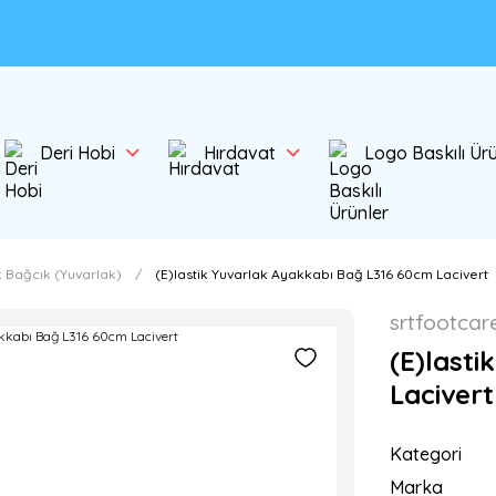
Deri Hobi
Hırdavat
Logo Baskılı Ür
k Bağcık (Yuvarlak)
(E)lastik Yuvarlak Ayakkabı Bağ L316 60cm Lacivert
srtfootcar
(E)last
Lacivert
Kategori
Marka