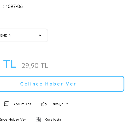
1097-06
0 TL
29,90 TL
Gelince Haber Ver
Yorum Yaz
Tavsiye Et
şünce Haber Ver
Karşılaştır