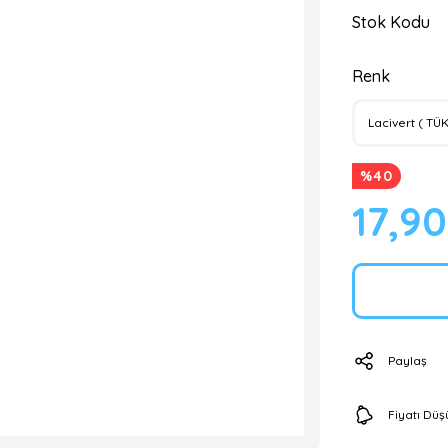
Stok Kodu
Renk
%40
17,9
Paylaş
Fiyatı Dü