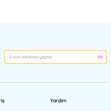
bilirsiniz.
riş
Yardım