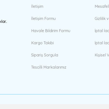
İletişim
Mesafel
İletişim Formu
Gizlilik
lar..
Havale Bildirim Formu
İptal İa
Kargo Takibi
İptal İa
Sipariş Sorgula
Kişisel V
Tescilli Markalarımız