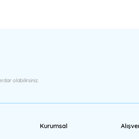
a yetersiz gördüğünüz noktaları öneri formunu kullanarak tarafımıza ilete
Bu ürüne ilk yorumu siz yapın!
Yorum Yaz
ar olabilirsiniz.
Kurumsal
Alışve
Gönder