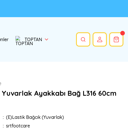
ünler
TOPTAN
e
ik Yuvarlak Ayakkabı Bağ L316 60cm
(E)Lastik Bağcık (Yuvarlak)
srtfootcare