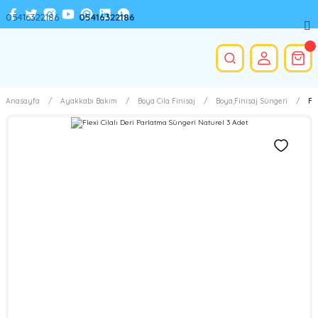
05416322186
05416322186
Anasayfa
Ayakkabı Bakım
Boya Cila Finisaj
Boya,Finisaj Süngeri
Fl