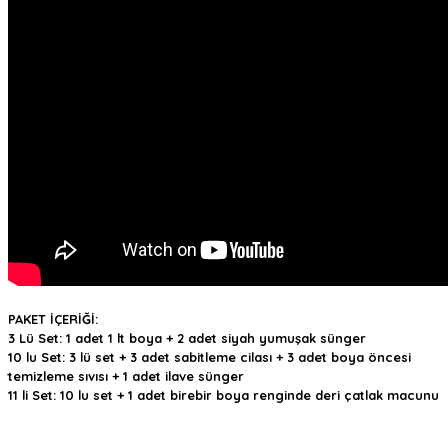
PAKET İÇERİĞİ:
3 Lü Set: 1 adet 1 lt boya + 2 adet siyah yumuşak sünger
10 lu Set: 3 lü set + 3 adet sabitleme cilası + 3 adet boya öncesi
temizleme sıvısı + 1 adet ilave sünger
11 li Set: 10 lu set + 1 adet birebir boya renginde deri çatlak macunu