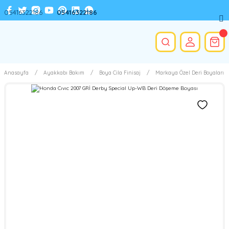
05416322186
05416322186
Anasayfa
Ayakkabı Bakım
Boya Cila Finisaj
Markaya Özel Deri Boyaları