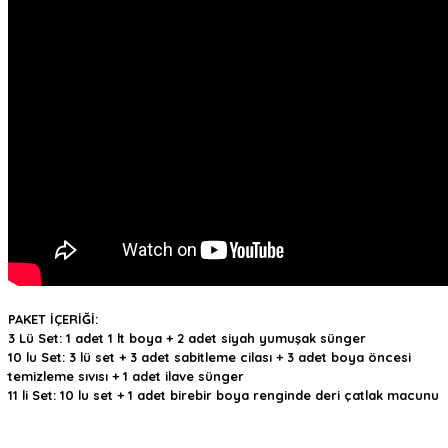
PAKET İÇERİĞİ:
3 Lü Set: 1 adet 1 lt boya + 2 adet siyah yumuşak sünger
10 lu Set: 3 lü set + 3 adet sabitleme cilası + 3 adet boya öncesi
temizleme sıvısı + 1 adet ilave sünger
11 li Set: 10 lu set + 1 adet birebir boya renginde deri çatlak macunu