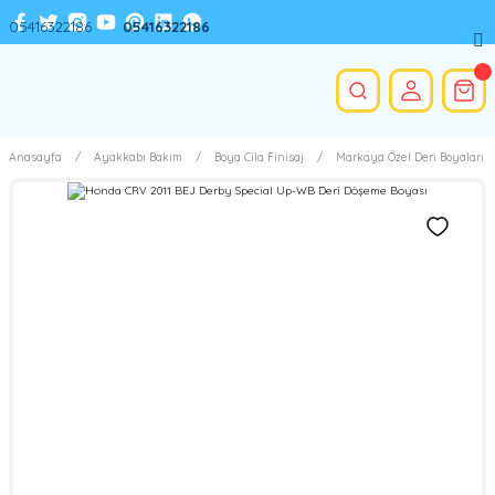
05416322186
05416322186
Anasayfa
Ayakkabı Bakım
Boya Cila Finisaj
Markaya Özel Deri Boyaları