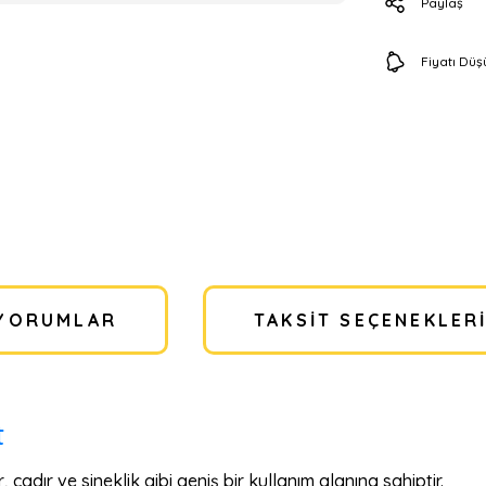
Paylaş
Fiyatı Dü
YORUMLAR
TAKSIT SEÇENEKLER
t
dır ve sineklik gibi geniş bir kullanım alanına sahiptir.