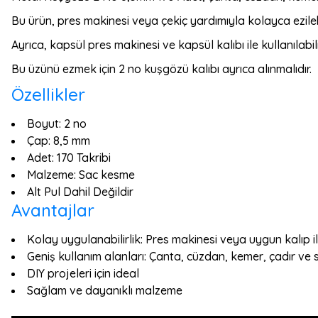
Bu ürün, pres makinesi veya çekiç yardımıyla kolayca ezilebi
Ayrıca, kapsül pres makinesi ve kapsül kalıbı ile kullanılabili
Bu üzünü ezmek için 2 no kuşgözü kalıbı ayrıca alınmalıdır.
Özellikler
Boyut: 2 no
Çap: 8,5 mm
Adet: 170 Takribi
Malzeme: Sac kesme
Alt Pul Dahil Değildir
Avantajlar
Kolay uygulanabilirlik: Pres makinesi veya uygun kalıp ile
Geniş kullanım alanları: Çanta, cüzdan, kemer, çadır ve s
DIY projeleri için ideal
Sağlam ve dayanıklı malzeme