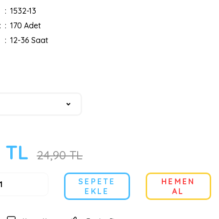
1532-13
:
170 Adet
12-36 Saat
0 TL
24,90 TL
SEPETE
HEMEN
EKLE
AL