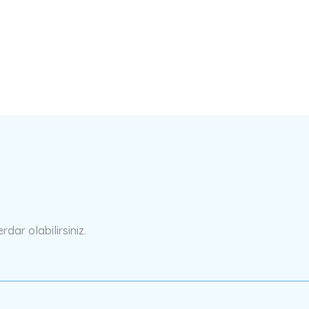
a yetersiz gördüğünüz noktaları öneri formunu kullanarak tarafımıza ilete
Bu ürüne ilk yorumu siz yapın!
Yorum Yaz
ar olabilirsiniz.