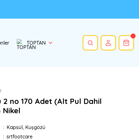
ünler
TOPTAN
e
2 no 170 Adet (Alt Pul Dahil
) Nikel
Kapsül, Kuşgözü
srtfootcare