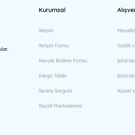
Kurumsal
Alışve
Gönder
İletişim
Mesafel
İletişim Formu
Gizlilik
lar..
Havale Bildirim Formu
İptal İa
Kargo Takibi
İptal İa
Sipariş Sorgula
Kişisel V
Tescilli Markalarımız