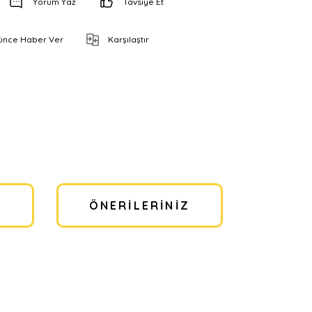
Yorum Yaz
Tavsiye Et
şünce Haber Ver
Karşılaştır
I
ÖNERILERINIZ