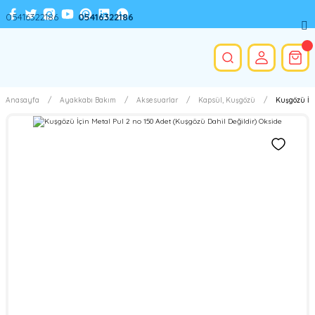
05416322186
05416322186
Anasayfa
Ayakkabı Bakım
Aksesuarlar
Kapsül, Kuşgözü
Kuşgözü İçi