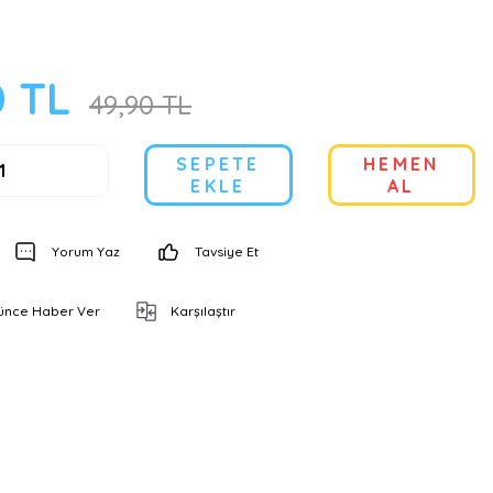
0 TL
49,90 TL
SEPETE
HEMEN
EKLE
AL
Yorum Yaz
Tavsiye Et
şünce Haber Ver
Karşılaştır