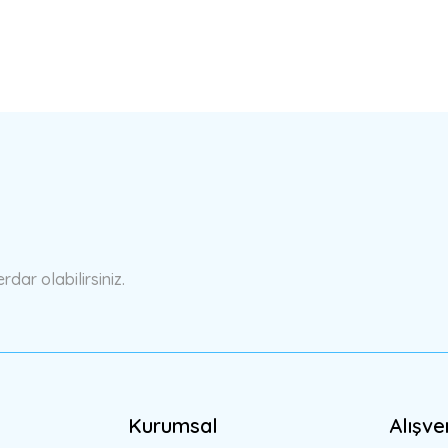
a yetersiz gördüğünüz noktaları öneri formunu kullanarak tarafımıza ilete
Bu ürüne ilk yorumu siz yapın!
Yorum Yaz
ar olabilirsiniz.
Kurumsal
Alışve