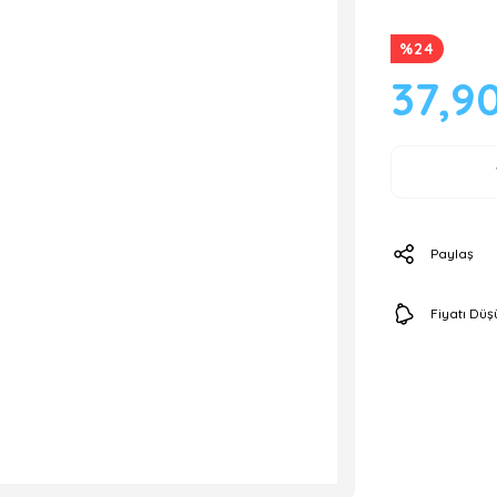
%24
37,9
Paylaş
Fiyatı Dü