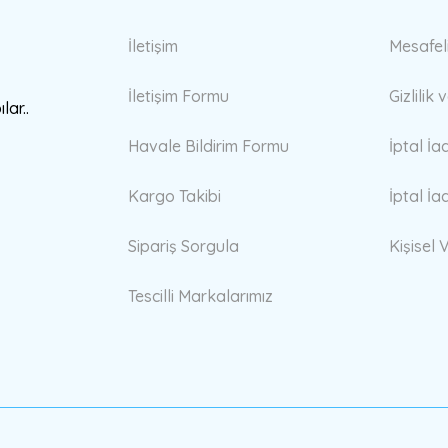
Gönder
İletişim
Mesafel
İletişim Formu
Gizlilik
lar..
Havale Bildirim Formu
İptal İa
Kargo Takibi
İptal İa
Sipariş Sorgula
Kişisel V
Tescilli Markalarımız