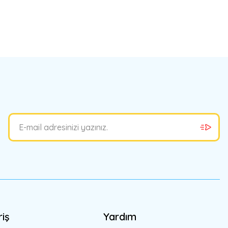
bilirsiniz.
riş
Yardım