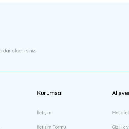
a yetersiz gördüğünüz noktaları öneri formunu kullanarak tarafımıza ilete
Bu ürüne ilk yorumu siz yapın!
Yorum Yaz
ar olabilirsiniz.
Kurumsal
Alışve
Gönder
İletişim
Mesafel
İletişim Formu
Gizlilik