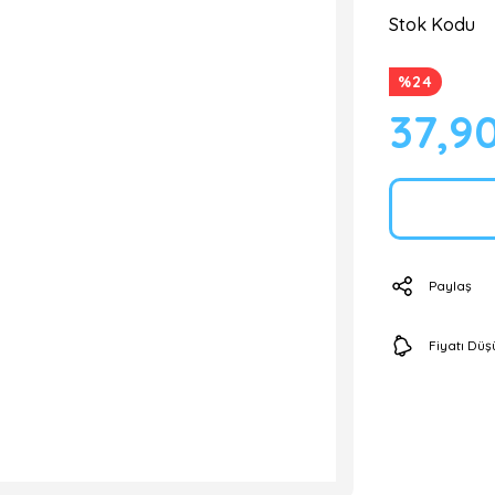
Stok Kodu
%24
37,9
Paylaş
Fiyatı Dü