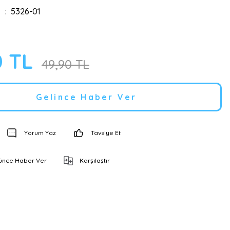
5326-01
0 TL
49,90 TL
Gelince Haber Ver
Yorum Yaz
Tavsiye Et
şünce Haber Ver
Karşılaştır