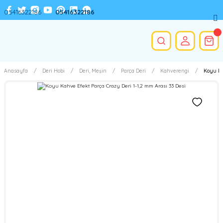
05416322186
05416322186
Anasayfa
Deri Hobi
Deri, Meşin
Parça Deri
Kahverengi
Koyu Ka