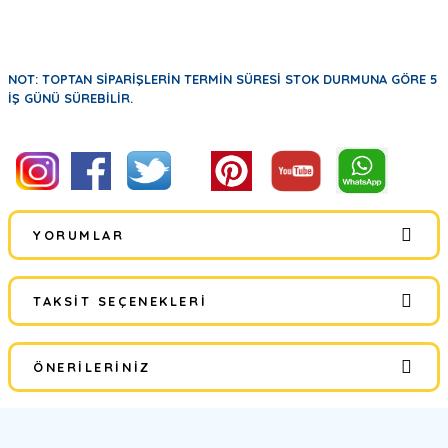
NOT: TOPTAN SİPARİŞLERİN TERMİN SÜRESİ STOK DURMUNA GÖRE 5
İŞ GÜNÜ SÜREBİLİR.
YORUMLAR
TAKSIT SEÇENEKLERI
Bu ürüne ilk yorumu siz yapın!
ÖNERILERINIZ
Yorum Yaz
Bu ürünün fiyat bilgisi, resim, ürün açıklamalarında ve diğer
konularda yetersiz gördüğünüz noktaları öneri formunu kullanarak