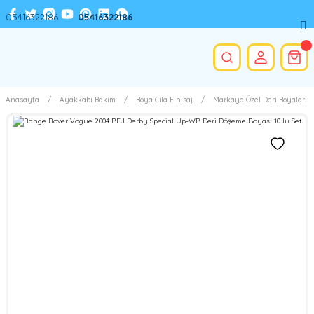
05416322186
05416322186
Anasayfa
Ayakkabı Bakım
Boya Cila Finisaj
Markaya Özel Deri Boyaları