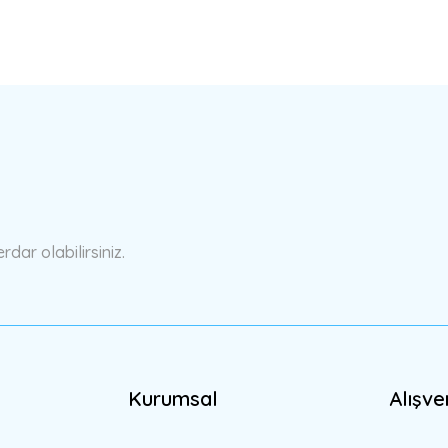
a yetersiz gördüğünüz noktaları öneri formunu kullanarak tarafımıza ilete
Bu ürüne ilk yorumu siz yapın!
Yorum Yaz
ar olabilirsiniz.
Kurumsal
Alışve
Gönder