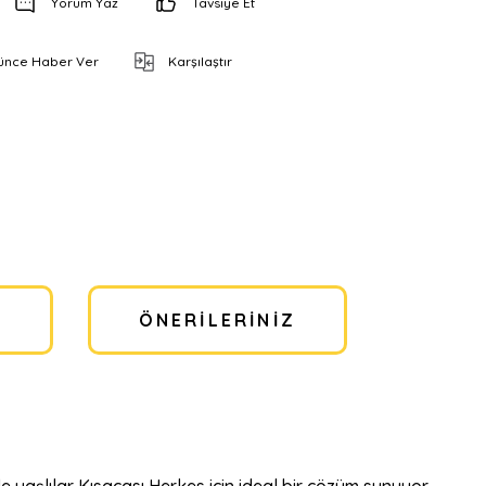
Yorum Yaz
Tavsiye Et
şünce Haber Ver
Karşılaştır
I
ÖNERILERINIZ