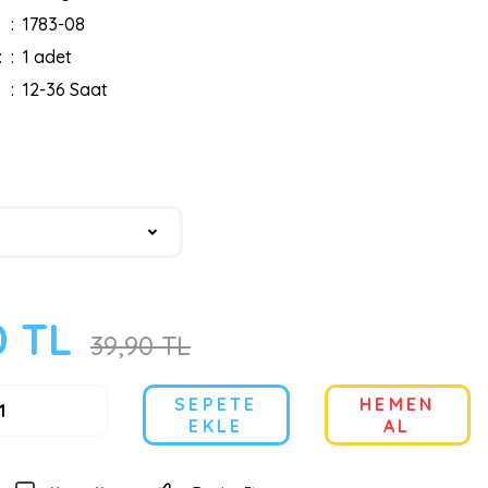
1783-08
:
1 adet
12-36 Saat
0 TL
39,90 TL
SEPETE
HEMEN
EKLE
AL