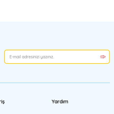
bilirsiniz.
riş
Yardım