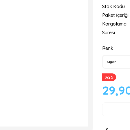
Stok Kodu
Paket İçeriği 
Kargolama
Süresi
Renk
%25
29,9