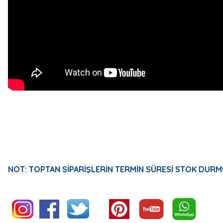
NOT: TOPTAN SİPARİŞLERİN TERMİN SÜRESİ STOK DURM