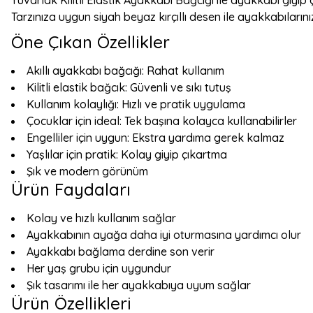
Yuvarlak Kilitli Elastik Ayakkabı Bağcığı ile ayakkabı giyip
Tarzınıza uygun siyah beyaz kırçıllı desen ile ayakkabılarını
Öne Çıkan Özellikler
Akıllı ayakkabı bağcığı: Rahat kullanım
Kilitli elastik bağcık: Güvenli ve sıkı tutuş
Kullanım kolaylığı: Hızlı ve pratik uygulama
Çocuklar için ideal: Tek başına kolayca kullanabilirler
Engelliler için uygun: Ekstra yardıma gerek kalmaz
Yaşlılar için pratik: Kolay giyip çıkartma
Şık ve modern görünüm
Ürün Faydaları
Kolay ve hızlı kullanım sağlar
Ayakkabının ayağa daha iyi oturmasına yardımcı olur
Ayakkabı bağlama derdine son verir
Her yaş grubu için uygundur
Şık tasarımı ile her ayakkabıya uyum sağlar
Ürün Özellikleri