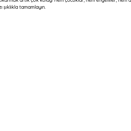
 çıkarmak artık çok kolay! Hem çocuklar, hem engelliler, hem d
zı şıklıkla tamamlayın.