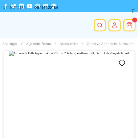
05416322186
05416322186
Anasayfa
Ayakkabı Bakım
Aksesuarlar
Çanta ve Anahtarlık Aksesuarı