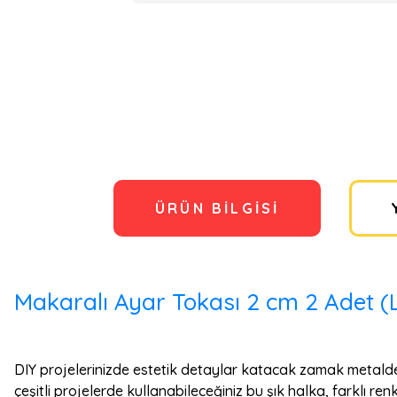
ÜRÜN BILGISI
Makaralı Ayar Tokası 2 cm 2 Adet (L
DIY projelerinizde estetik detaylar katacak zamak metalde
çeşitli projelerde kullanabileceğiniz bu şık halka, farklı re