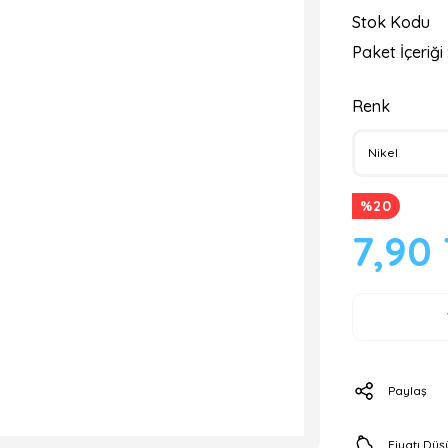
Stok Kodu
Paket İçeriği 
Renk
%20
7,90
Paylaş
Fiyatı Dü