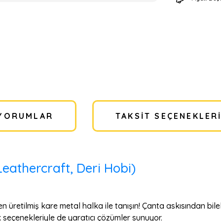
YORUMLAR
TAKSIT SEÇENEKLER
eathercraft, Deri Hobi)
n üretilmiş kare metal halka ile tanışın! Çanta askısından b
nk seçenekleriyle de yaratıcı çözümler sunuyor.