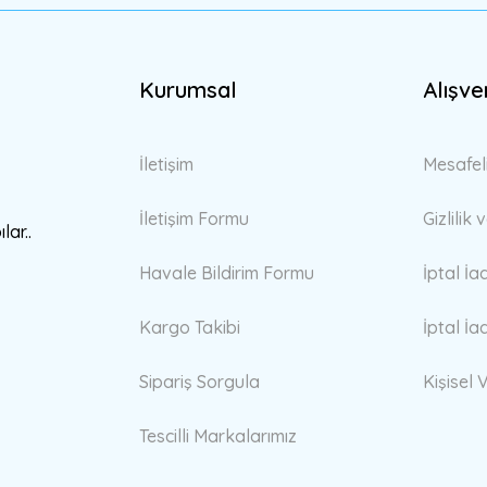
Kurumsal
Alışve
Gönder
İletişim
Mesafel
İletişim Formu
Gizlilik
lar..
Havale Bildirim Formu
İptal İa
Kargo Takibi
İptal İa
Sipariş Sorgula
Kişisel V
Tescilli Markalarımız