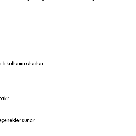
tli kullanım alanları
rakır
seçenekler sunar