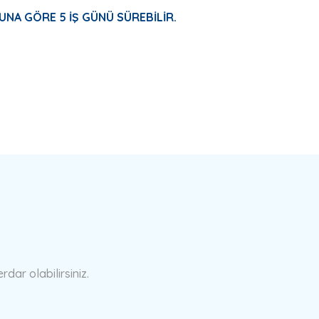
UNA GÖRE 5 İŞ GÜNÜ SÜREBİLİR.
a yetersiz gördüğünüz noktaları öneri formunu kullanarak tarafımıza ilete
Bu ürüne ilk yorumu siz yapın!
Yorum Yaz
ar olabilirsiniz.