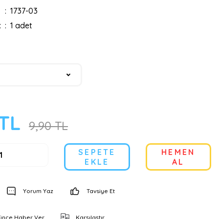
1737-03
:
1 adet
 TL
9,90 TL
SEPETE
HEMEN
EKLE
AL
Yorum Yaz
Tavsiye Et
şünce Haber Ver
Karşılaştır