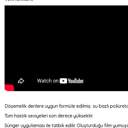
Döşemelik derilere uygun formüle edilmiş su bazlı poliüretan
Tüm hastık seviyeleri son derece yüksektir.
Sünger uygulaması ile tatbik edilir. Oluşturduğu film yumuş