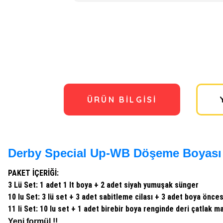
ÜRÜN BILGISI
Derby Special Up-WB Döşeme Boyası 
PAKET İÇERİĞİ:
3 Lü Set: 1 adet 1 lt boya + 2 adet siyah yumuşak sünger
10 lu Set: 3 lü set + 3 adet sabitleme cilası + 3 adet boya önce
11 li Set: 10 lu set + 1 adet birebir boya renginde deri çatlak 
Yeni formül !!