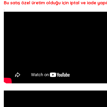
Bu satış özel üretim olduğu için iptal ve iade yap
.