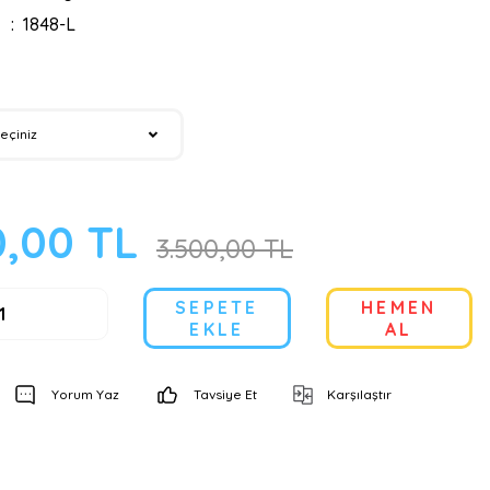
1848-L
0,00 TL
3.500,00 TL
SEPETE
HEMEN
EKLE
AL
Yorum Yaz
Tavsiye Et
Karşılaştır