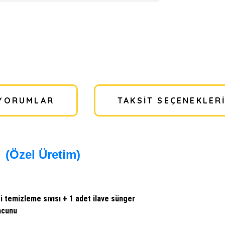
YORUMLAR
TAKSIT SEÇENEKLER
(Özel Üretim)
si temizleme sıvısı + 1 adet ilave sünger
macunu