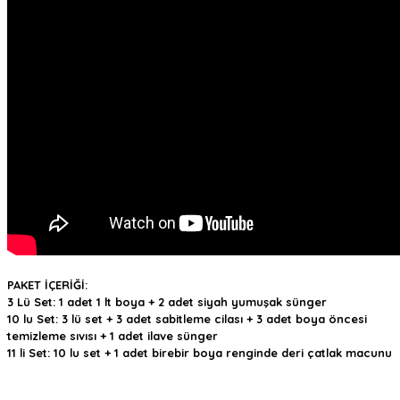
PAKET İÇERİĞİ:
3 Lü Set: 1 adet 1 lt boya + 2 adet siyah yumuşak sünger
10 lu Set: 3 lü set + 3 adet sabitleme cilası + 3 adet boya öncesi
temizleme sıvısı + 1 adet ilave sünger
11 li Set: 10 lu set + 1 adet birebir boya renginde deri çatlak macunu