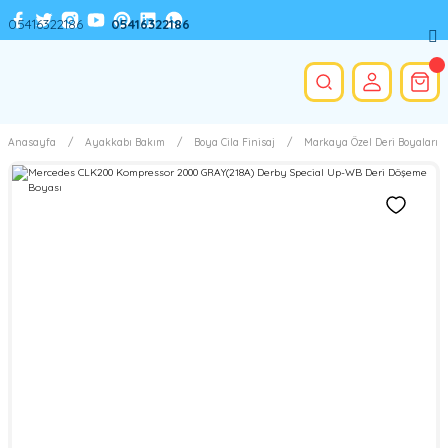
05416322186
05416322186
Anasayfa
Ayakkabı Bakım
Boya Cila Finisaj
Markaya Özel Deri Boyaları