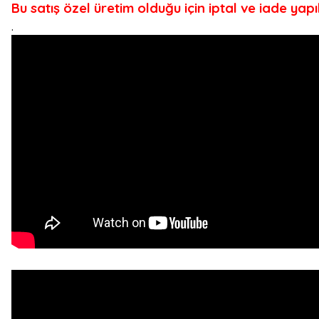
Bu satış özel üretim olduğu için iptal ve iade yap
.