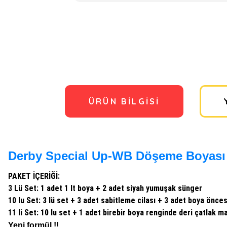
ÜRÜN BILGISI
Derby Special Up-WB Döşeme Boyası 
PAKET İÇERİĞİ:
3 Lü Set: 1 adet 1 lt boya + 2 adet siyah yumuşak sünger
10 lu Set: 3 lü set + 3 adet sabitleme cilası + 3 adet boya önce
11 li Set: 10 lu set + 1 adet birebir boya renginde deri çatlak 
Yeni formül !!