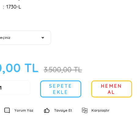
1730-L
0,00 TL
3.500,00 TL
SEPETE
HEMEN
EKLE
AL
Yorum Yaz
Tavsiye Et
Karşılaştır