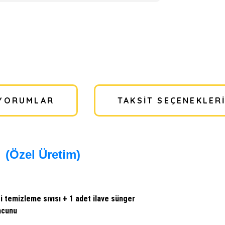
YORUMLAR
TAKSIT SEÇENEKLER
(Özel Üretim)
si temizleme sıvısı + 1 adet ilave sünger
macunu