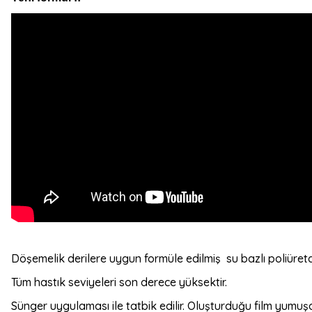
Döşemelik derilere uygun formüle edilmiş su bazlı poliüretan
Tüm hastık seviyeleri son derece yüksektir.
Sünger uygulaması ile tatbik edilir. Oluşturduğu film yumuş