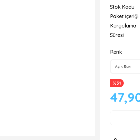
Stok Kodu
Paket İçeriği 
Kargolama
Süresi
Renk
%31
47,9