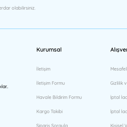
ar olabilirsiniz.
Kurumsal
Alışve
Gönder
İletişim
Mesafel
İletişim Formu
Gizlilik
lar..
Havale Bildirim Formu
İptal İa
Kargo Takibi
İptal İa
Sipariş Sorgula
Kişisel V