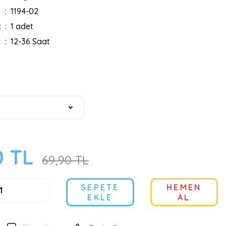
1194-02
:
1 adet
12-36 Saat
0 TL
69,90 TL
SEPETE
HEMEN
EKLE
AL