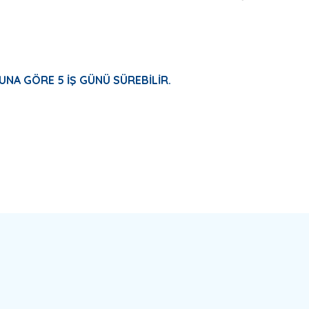
UNA GÖRE 5 İŞ GÜNÜ SÜREBİLİR.
a yetersiz gördüğünüz noktaları öneri formunu kullanarak tarafımıza ilete
Bu ürüne ilk yorumu siz yapın!
Yorum Yaz