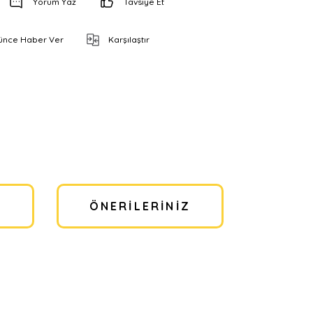
Yorum Yaz
Tavsiye Et
şünce Haber Ver
Karşılaştır
I
ÖNERILERINIZ