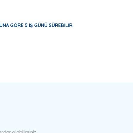
UNA GÖRE 5 İŞ GÜNÜ SÜREBİLİR.
a yetersiz gördüğünüz noktaları öneri formunu kullanarak tarafımıza ilete
Bu ürüne ilk yorumu siz yapın!
Yorum Yaz
ar olabilirsiniz.