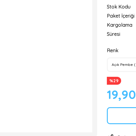
Stok Kodu
Paket İçeriği 
Kargolama
Süresi
Renk
%29
19,9