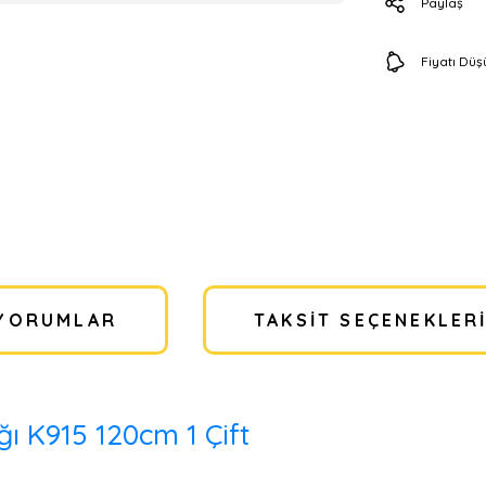
Paylaş
Fiyatı Dü
YORUMLAR
TAKSIT SEÇENEKLER
ı K915 120cm 1 Çift