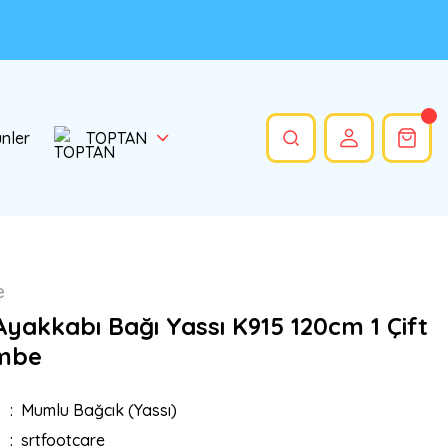
ünler
TOPTAN
e
yakkabı Bağı Yassı K915 120cm 1 Çift
embe
Mumlu Bağcık (Yassı)
srtfootcare