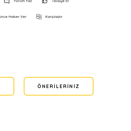
Yorum Yaz
Tavsiye Et
şünce Haber Ver
Karşılaştır
I
ÖNERILERINIZ