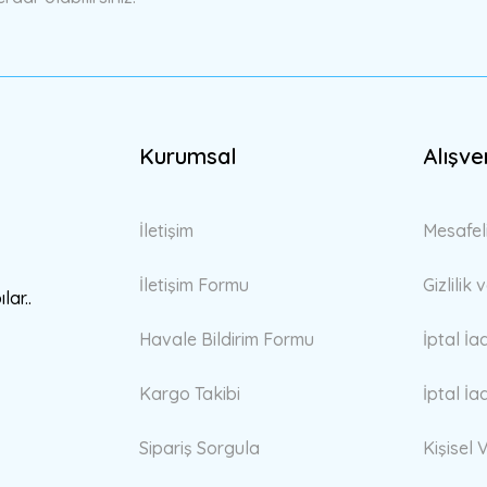
Kurumsal
Alışve
Gönder
İletişim
Mesafel
İletişim Formu
Gizlilik
lar..
Havale Bildirim Formu
İptal İa
Kargo Takibi
İptal İa
Sipariş Sorgula
Kişisel V