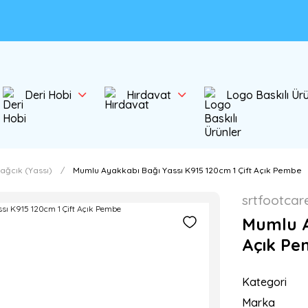
Deri Hobi
Hırdavat
Logo Baskılı Ür
ağcık (Yassı)
Mumlu Ayakkabı Bağı Yassı K915 120cm 1 Çift Açık Pembe
srtfootcar
Mumlu A
Açık P
Kategori
Marka