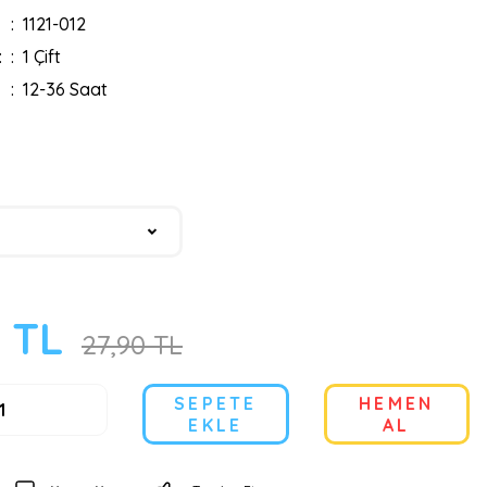
1121-012
:
1 Çift
12-36 Saat
0 TL
27,90 TL
SEPETE
HEMEN
EKLE
AL