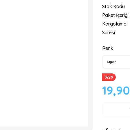
Stok Kodu
Paket İçeriği 
Kargolama
Süresi
Renk
%29
19,9