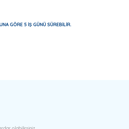
UNA GÖRE 5 İŞ GÜNÜ SÜREBİLİR.
a yetersiz gördüğünüz noktaları öneri formunu kullanarak tarafımıza ilete
Bu ürüne ilk yorumu siz yapın!
Yorum Yaz
ar olabilirsiniz.