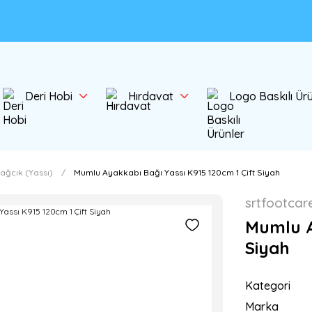
Deri Hobi
Hırdavat
Logo Baskılı Ür
ağcık (Yassı)
Mumlu Ayakkabı Bağı Yassı K915 120cm 1 Çift Siyah
srtfootcar
Mumlu A
Siyah
Kategori
Marka