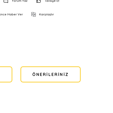
Yorum Yaz
Tavsiye Et
şünce Haber Ver
Karşılaştır
I
ÖNERILERINIZ