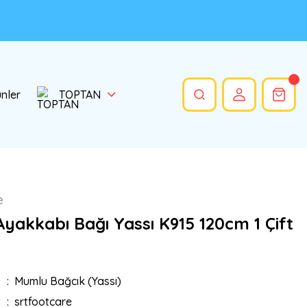
ünler
TOPTAN
e
yakkabı Bağı Yassı K915 120cm 1 Çift
Mumlu Bağcık (Yassı)
srtfootcare