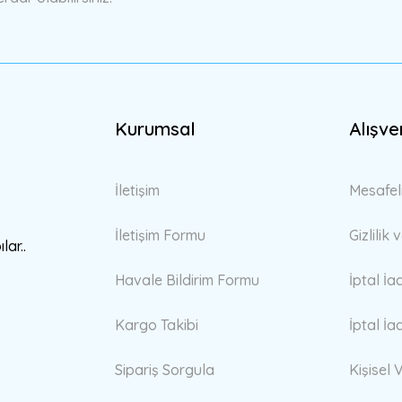
Kurumsal
Alışve
Gönder
İletişim
Mesafel
İletişim Formu
Gizlilik
lar..
Havale Bildirim Formu
İptal İa
Kargo Takibi
İptal İa
Sipariş Sorgula
Kişisel V