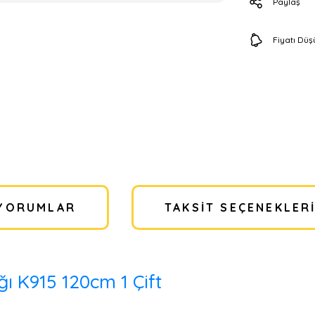
Paylaş
Fiyatı Dü
YORUMLAR
TAKSIT SEÇENEKLER
ı K915 120cm 1 Çift