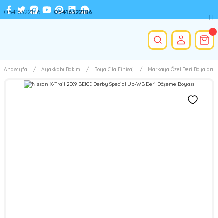
05416322186
05416322186
Anasayfa
Ayakkabı Bakım
Boya Cila Finisaj
Markaya Özel Deri Boyaları