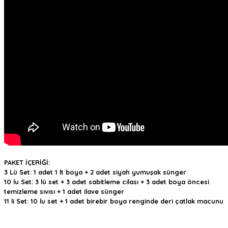
PAKET İÇERİĞİ:
3 Lü Set: 1 adet 1 lt boya + 2 adet siyah yumuşak sünger
10 lu Set: 3 lü set + 3 adet sabitleme cilası + 3 adet boya öncesi
temizleme sıvısı + 1 adet ilave sünger
11 li Set: 10 lu set + 1 adet birebir boya renginde deri çatlak macunu