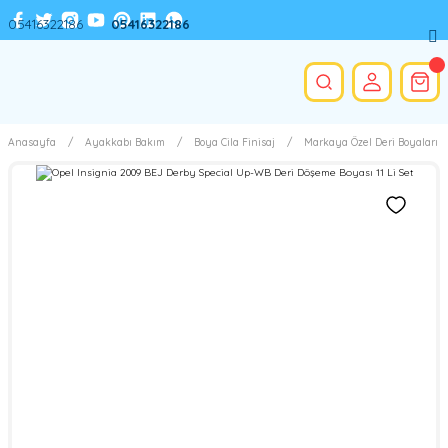
05416322186
05416322186
Anasayfa
Ayakkabı Bakım
Boya Cila Finisaj
Markaya Özel Deri Boyaları