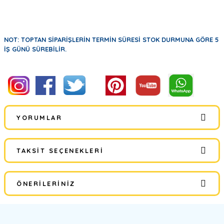
NOT: TOPTAN SİPARİŞLERİN TERMİN SÜRESİ STOK DURMUNA GÖRE 5
İŞ GÜNÜ SÜREBİLİR.
YORUMLAR
TAKSIT SEÇENEKLERI
Bu ürüne ilk yorumu siz yapın!
ÖNERILERINIZ
Yorum Yaz
Bu ürünün fiyat bilgisi, resim, ürün açıklamalarında ve diğer
konularda yetersiz gördüğünüz noktaları öneri formunu kullanarak