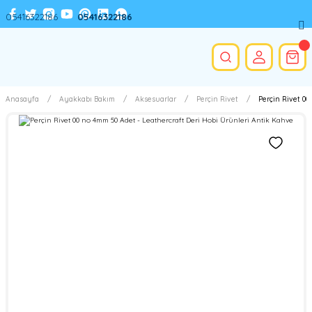
05416322186
05416322186
Anasayfa
Ayakkabı Bakım
Aksesuarlar
Perçin Rivet
Perçin Rivet 00