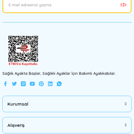
Gönder
Sağlık Ayakta Başlar, Sağlıklı Ayaklar İçin Bakımlı Ayakkabılar..
srtfootcare
Pratik Perçin ve Çıtçıt İçin Pres Aleti Seti + Zımba 11 Parça Deri El Ale
Kurumsal
499,00 TL
459,00 TL
Alışveriş
%18