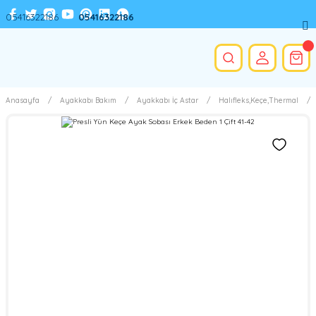
05416322186
05416322186
Anasayfa
Ayakkabı Bakım
Ayakkabı İç Astar
Halıfleks,Keçe,Thermal